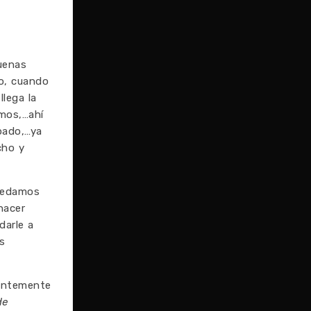
uenas
o, cuando
llega la
emos,…ahí
pado,…ya
cho y
uedamos
hacer
darle a
s
dentemente
de