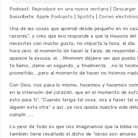
Podcast:
Reproducir en una nueva ventana
|
Descargar
Suscríbete:
Apple Podcasts
|
Spotify
|
Correo electróni
Una de las cosas que aprendí desde pequeño en mi cas
razones”, y creo que eso responde a que la mayoría de
necesites con mucho gusto, no importa la hora, el día, 
hora cero, el momento de hacer la tarea, de responder a
aparece la excusa, el, …Mmmmm déjame ver que puedo 
te llamo,…dame un segundo….y finalmente, …no lo hici
prometido,….pero al momento de hacer no hicimos nad
Con Dios, nos pasa lo mismo, hacemos y hacemos com
en la intensión del corazón, que en el momento de eufo
esto para ti”, “Cuando tenga tal cosa, voy a hacer tal o
alguien esta otra” y así….se nos queda nuestra vida de
cumplir……..
Lo peor de todo es que nos imaginamos que la biblia 
también tiene resaltado el dicho de “obras son amores