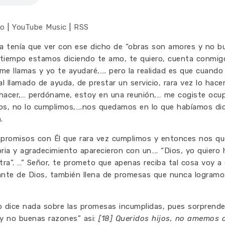
co
|
YouTube Music
|
RSS
a tenía que ver con ese dicho de “obras son amores y no b
l tiempo estamos diciendo te amo, te quiero, cuenta conmig
me llamas y yo te ayudaré,…. pero la realidad es que cuando 
l llamado de ayuda, de prestar un servicio, rara vez lo hac
hacer,… perdóname, estoy en una reunión,… me cogiste ocu
mos, no lo cumplimos,….nos quedamos en lo que habíamos di
a.
promisos con Él que rara vez cumplimos y entonces nos q
ria y agradecimiento aparecieron con un…. “Dios, yo quiero 
tra”. …” Señor, te prometo que apenas reciba tal cosa voy a 
lante de Dios, también llena de promesas que nunca logramo
no dice nada sobre las promesas incumplidas, pues sorpren
 y no buenas razones” asi:
[18] Queridos hijos, no amemos 