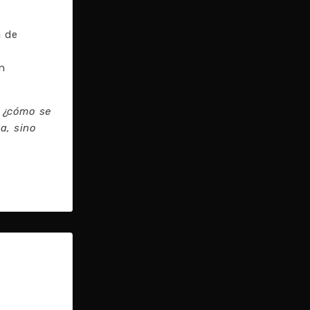
a de
i
n
, ¿cómo se
a, sino