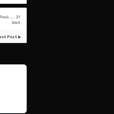
asó….... 21
Abril
ext Post