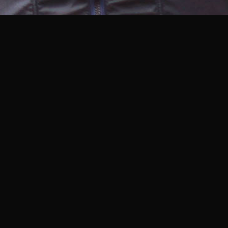
e Dios y seguidor de Cristo.
necer a una familia gigante que es el gran
regalo de
viva y cotidiana como la de (Hechos 17:24)
Una
 congregan donde están las personas, en sus lugares
jo, los parques, las calles; y que hablan de manera