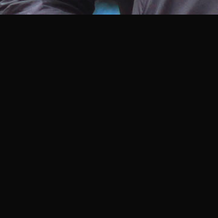
Soy
M
iguel
M
ontes, hijo d
Tengo la fortuna de perte
Dios
para mi vida.
Pertenezco a
Una
iglesia
iglesia
con personas que se
de común estancia, el traba