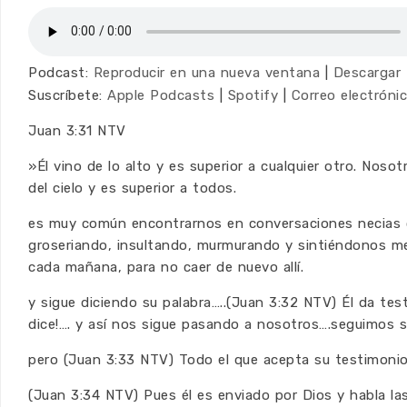
Podcast:
Reproducir en una nueva ventana
|
Descargar
Suscríbete:
Apple Podcasts
|
Spotify
|
Correo electróni
Juan 3:31 NTV
»Él vino de lo alto y es superior a cualquier otro. Noso
del cielo y es superior a todos.
es muy común encontrarnos en conversaciones necias 
groseriando, insultando, murmurando y sintiéndonos me
cada mañana, para no caer de nuevo allí.
y sigue diciendo su palabra…..(Juan 3:32 NTV) Él da tes
dice!…. y así nos sigue pasando a nosotros….seguimos si
pero (Juan 3:33 NTV) Todo el que acepta su testimonio
(Juan 3:34 NTV) Pues él es enviado por Dios y habla las 