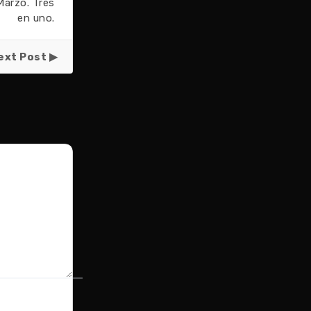
arzo. Tres
en uno.
ext Post