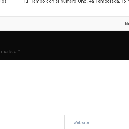
Dios
Tu Tiempo con el Número Uno. 4a Temporada. 13 M
N
e marked
*