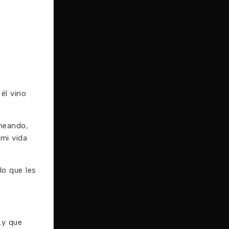
él vino
meando,
mi vida
lo que les
…y que