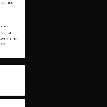
y cuando
os y
 en tu
r…ven a mi
men.