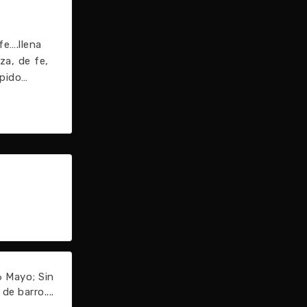
e….llena
za, de fe,
 pido…
 Mayo; Sin
de barro....