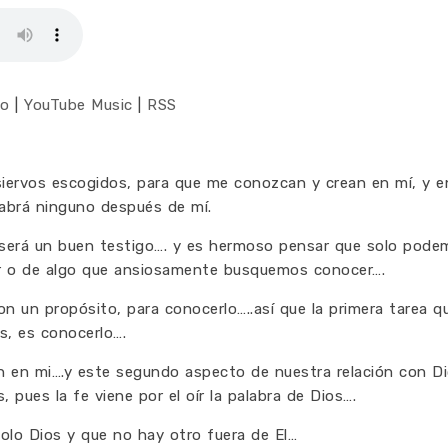
co
|
YouTube Music
|
RSS
siervos escogidos, para que me conozcan y crean en mí, y 
habrá ninguno después de mí.
 será un buen testigo…. y es hermoso pensar que solo pode
er o de algo que ansiosamente busquemos conocer….
n un propósito, para conocerlo…..así que la primera tarea q
s, es conocerlo….
n en mi….y este segundo aspecto de nuestra relación con Di
, pues la fe viene por el oír la palabra de Dios….
lo Dios y que no hay otro fuera de El…