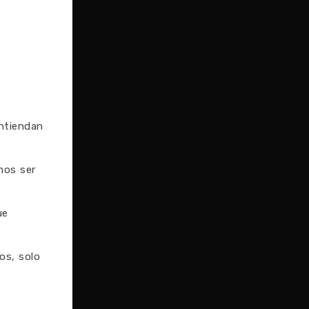
entiendan
mos ser
ue
os, solo