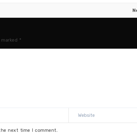
N
e marked
*
 the next time I comment.