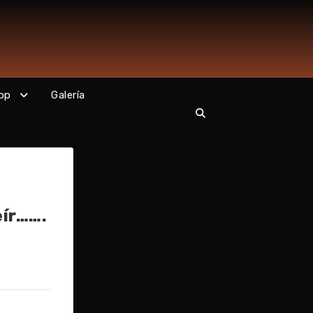
op
Galería
ír…….