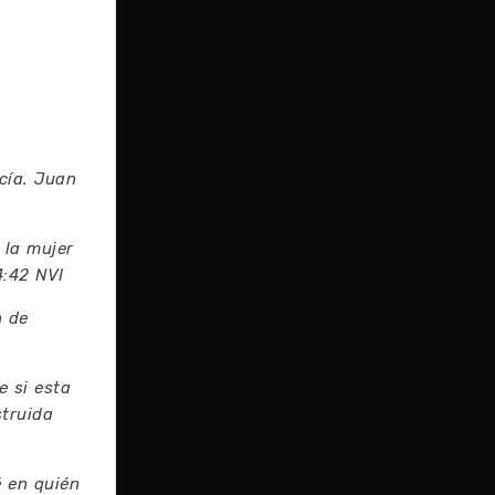
I
cía. Juan
 la mujer
4:42 NVI
n de
 si esta
struida
 en quién