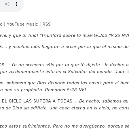
co
|
YouTube Music
|
RSS
ve, y que al final *triunfará sobre la muerte.Job 19:25 NV
S,….
y muchos más llegaron a creer por lo que él mismo de
OS….
—Ya no creemos sólo por lo que tú dijiste —le decían a
ue verdaderamente éste es el Salvador del mundo. Juan 
en, sabemos que Dios dispone todas las cosas para el bie
do con su propósito. Romanos 8:28 NVI
 EL CIELO LAS SUPERA A TODAS,….
De hecho, sabemos que
 de Dios un edificio, una casa eterna en el cielo, no con
zco estos sufrimientos. Pero no me avergüenzo, porque sé