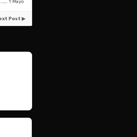
.... 1 Mayo
ext Post