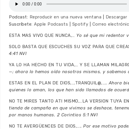
Podcast:
Reproducir en una nueva ventana
|
Descargar
Suscríbete:
Apple Podcasts
|
Spotify
|
Correo electróni
ESTA MAS VIVO QUE NUNCA,…
Yo sé que mi redentor vi
SOLO BASTA QUE ESCUCHES SU VOZ PARA QUE CREA
4:41 NVI
YA LO HA HECHO EN TU VIDA,… Y SE LLAMAN MILAGR
—; ahora lo hemos oído nosotros mismos, y sabemos q
ESTAS EN EL PLAN DE DIOS,….TRANQUIL@,…..
Ahora bi
quienes lo aman, los que han sido llamados de acuer
NO TE MIRES TANTO ATI MISMO,…LA VERSION TUYA EN
tienda de campaña en que vivimos se deshace, tenemos
por manos humanas. 2 Corintios 5:1 NVI
NO TE AVERGÜENCES DE DIOS,…..
Por ese motivo pade