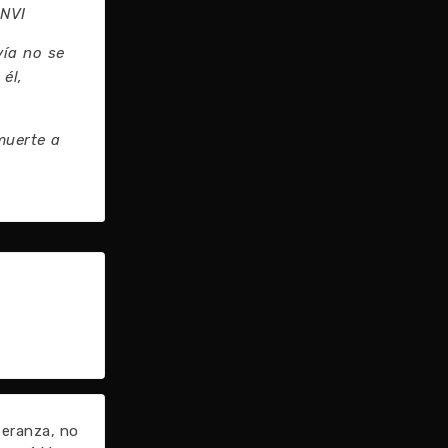
 NVI
vía no se
él,
muerte a
peranza, no