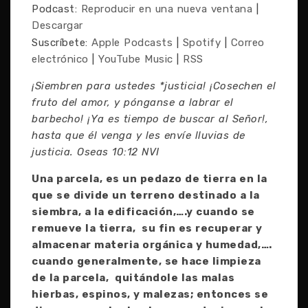
Podcast:
Reproducir en una nueva ventana
|
Descargar
Suscríbete:
Apple Podcasts
|
Spotify
|
Correo
electrónico
|
YouTube Music
|
RSS
¡Siembren para ustedes *justicia! ¡Cosechen el
fruto del amor, y pónganse a labrar el
barbecho! ¡Ya es tiempo de buscar al Señor!,
hasta que él venga y les envíe lluvias de
justicia. Oseas 10:12 NVI
Una parcela, es un pedazo de tierra en la
que se divide un terreno destinado a la
siembra, a la edificación,….y cuando se
remueve la tierra, su fin es recuperar y
almacenar materia orgánica y humedad,….
cuando generalmente, se hace limpieza
de la parcela, quitándole las malas
hierbas, espinos, y malezas; entonces se