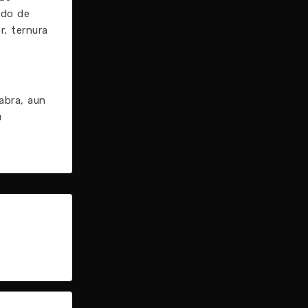
ado de
r, ternura
abra, aun
u