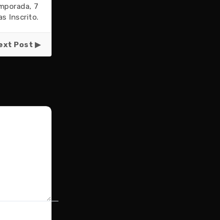
mporada, 7
s Inscrito.
ext Post