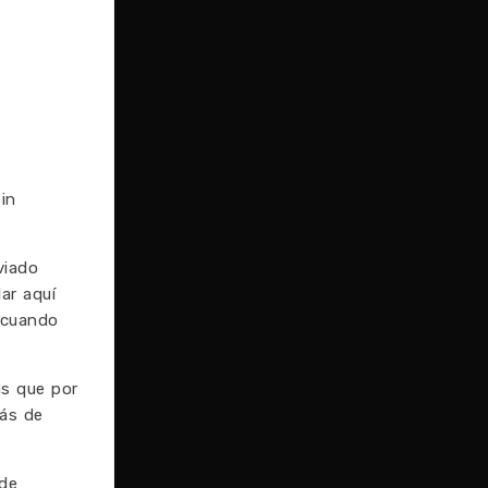
in
viado
ar aquí
 cuando
as que por
rás de
 de