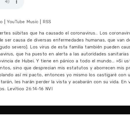
co
|
YouTube Music
|
RSS
ertes súbitas que ha causado el coronavirus… Los coronavir
uede ser causa de diversas enfermedades humanas, que van d
gudo severo). Los virus de esta familia también pueden caus
avirus, que ha puesto en alerta a las autoridades sanitaria
rovincia de Hubei. Y tiene en pánico a todo el mundo… »Si u
tos, sino que desprecian mis estatutos y aborrecen mis p
lando así mi pacto, entonces yo mismo los castigaré con u
tarán, les harán perder la vista y acabarán con su vida. En 
os. Levítico
26:14
-16 NVI