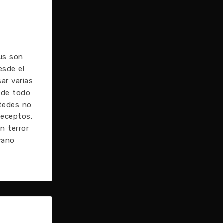
us son
esde el
ar varias
s de todo
stedes no
receptos,
n terror
vano