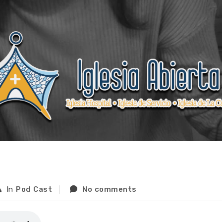
In
Pod Cast
No comments