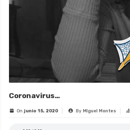
Coronavirus…
On
junio 15, 2020
By
MIguel Montes