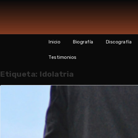
Skip
to
content
Inicio
Biografía
Discografía
Testimonios
Etiqueta:
Idolatria