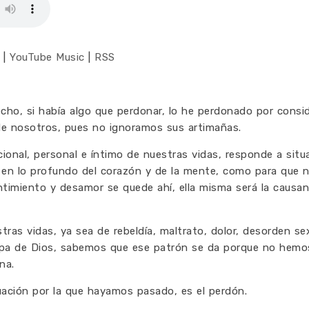
|
YouTube Music
|
RSS
cho, si había algo que perdonar, lo he perdonado por consi
de nosotros, pues no ignoramos sus artimañas.
lacional, personal e íntimo de nuestras vidas, responde a si
 en lo profundo del corazón y de la mente, como para que 
entimiento y desamor se quede ahí, ella misma será la caus
ras vidas, ya sea de rebeldía, maltrato, dolor, desorden sex
 lupa de Dios, sabemos que ese patrón se da porque no hemo
na.
uación por la que hayamos pasado, es el perdón.