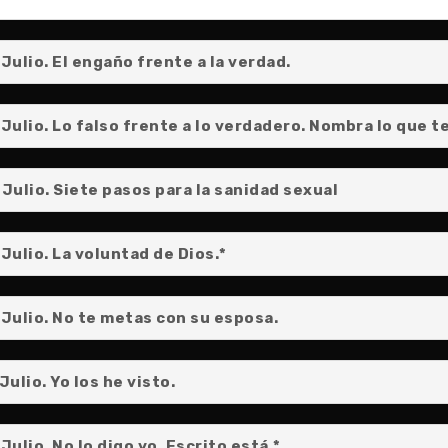
ulio. El engaño frente a la verdad.
lio. Lo falso frente a lo verdadero. Nombra lo que te a
Julio. Siete pasos para la sanidad sexual
ulio. La voluntad de Dios.*
Julio. No te metas con su esposa.
ulio. Yo los he visto.
lio. No lo digo yo. Escrito está.*