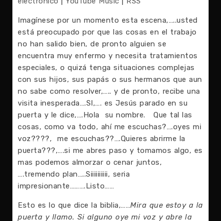
electrónico
|
YouTube Music
|
RSS
Imagínese por un momento esta escena,…..usted
está preocupado por que las cosas en el trabajo
no han salido bien, de pronto alguien se
encuentra muy enfermo y necesita tratamientos
especiales, o quizá tenga situaciones complejas
con sus hijos, sus papás o sus hermanos que aun
no sabe como resolver,….. y de pronto, recibe una
visita inesperada….SI,…. es Jesús parado en su
puerta y le dice,….Hola su nombre. Que tal las
cosas, como va todo, ahí me escuchas?….oyes mi
voz????, me escuchas??….Quieres abrirme la
puerta???,….si me abres paso y tomamos algo, es
mas podemos almorzar o cenar juntos,
….tremendo plan…..Siiiiiiiiii, seria
impresionante……….Listo……
Esto es lo que dice la biblia,……
Mira que estoy a la
puerta y llamo. Si alguno oye mi voz y abre la