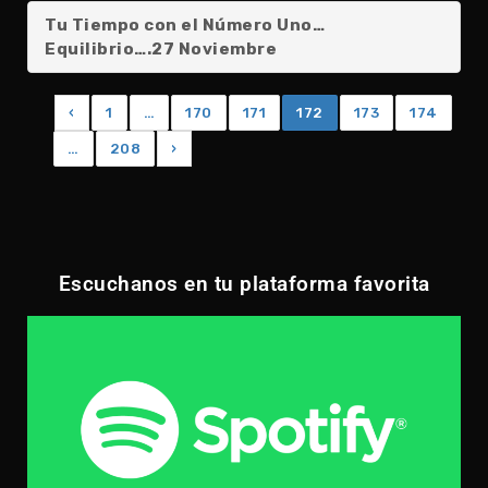
Tu Tiempo con el Número Uno…
Equilibrio….27 Noviembre
‹
1
…
170
171
172
173
174
…
208
›
Escuchanos en tu plataforma favorita