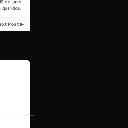
8 de junio.
s queridos.
ext Post