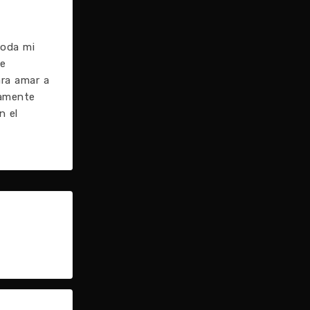
toda mi
se
ra amar a
tamente
n el