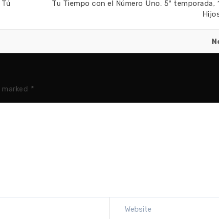
 Tú
Tu Tiempo con el Número Uno. 5ª temporada, 1
Hijo
N
e marked
*