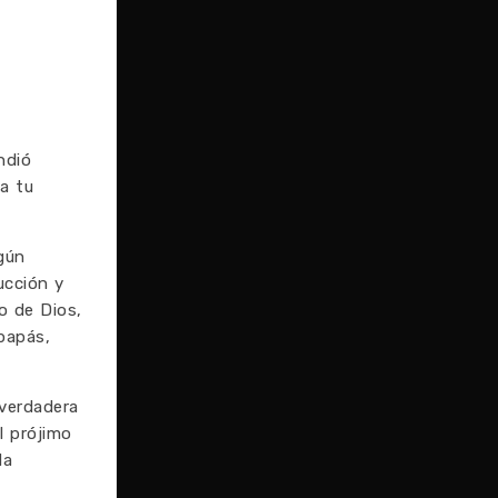
ndió
a tu
gún
ucción y
o de Dios,
papás,
 verdadera
l prójimo
da