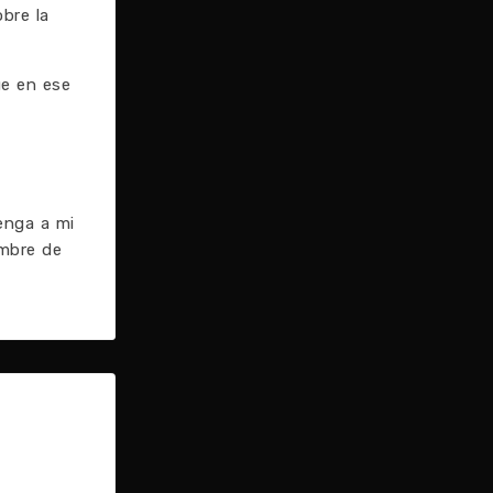
bre la
ue en ese
enga a mi
ombre de