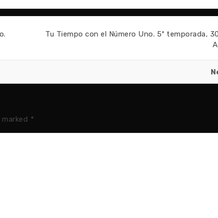
o.
Tu Tiempo con el Número Uno. 5ª temporada, 30
A
N
e marked
*