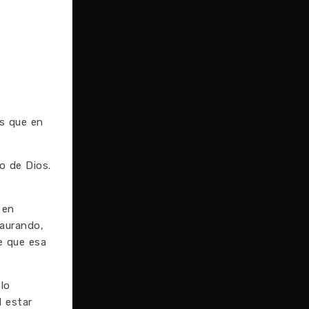
as que en
o de Dios.
 en
taurando,
e que esa
lo
 estar