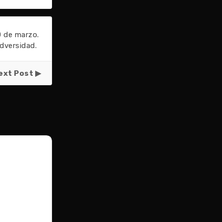
 de marzo.
dversidad.
ext Post